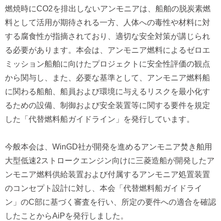
燃焼時にCO2を排出しないアンモニアは、船舶の脱炭素燃
料として活用が期待される一方、人体への毒性や材料に対
する腐食性が指摘されており、適切な安全対策が講じられ
る必要があります。本会は、アンモニア燃料によるゼロエ
ミッション船舶に向けたプロジェクトに安全性評価の観点
から関与し、また、必要な基準として、アンモニア燃料船
に関わる船舶、船員および環境に与えるリスクを最小化す
るための設備、制御および安全装置等に関する要件を規定
した「代替燃料船ガイドライン」を発行しています。
今般本会は、WinGD社が開発を進めるアンモニア焚き舶用
大型低速2ストロークエンジン向けに三菱造船が開発したア
ンモニア燃料供給装置および付属するアンモニア処置装置
のコンセプト設計に対し、本会「代替燃料船ガイドライ
ン」のC部に基づく審査を行い、所定の要件への適合を確認
したことからAiPを発行しました。