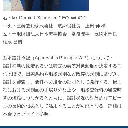
右：Mr. Dominik Schneiter, CEO, WinGD
中央：三菱造船株式会社 取締役社長 上田 伸 様
左：一般財団法人日本海事協会 常務理事 技術本部⻑
松永 昌樹
基本設計承認（Approval in Principle: AiP）について：
設計初期の段階あるいは特定の実装対象船舶が決定する前
の段階で、国際条約や船級規則など既存の規制に基づき、
設計を審査し、要件への適合の証明として発行する。後工
程における規制面の手戻りの防止や、船級登録時の審査時
間の短縮につながるとともに、設計状況の対外的なアピー
ルの技術的根拠として活用することが可能となる。詳細は
本会ウェブサイト参照
。