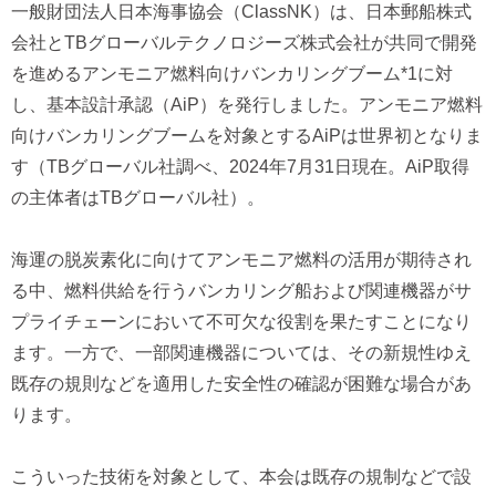
一般財団法人日本海事協会（ClassNK）は、日本郵船株式
会社とTBグローバルテクノロジーズ株式会社が共同で開発
を進めるアンモニア燃料向けバンカリングブーム*1に対
し、基本設計承認（AiP）を発行しました。アンモニア燃料
向けバンカリングブームを対象とするAiPは世界初となりま
す（TBグローバル社調べ、2024年7月31日現在。AiP取得
の主体者はTBグローバル社）。
海運の脱炭素化に向けてアンモニア燃料の活用が期待され
る中、燃料供給を行うバンカリング船および関連機器がサ
プライチェーンにおいて不可欠な役割を果たすことになり
ます。一方で、一部関連機器については、その新規性ゆえ
既存の規則などを適用した安全性の確認が困難な場合があ
ります。
こういった技術を対象として、本会は既存の規制などで設