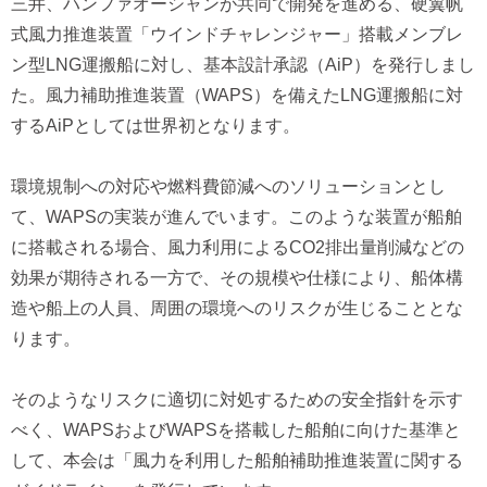
三井、ハンファオーシャンが共同で開発を進める、硬翼帆
式風力推進装置「ウインドチャレンジャー」搭載メンブレ
ン型LNG運搬船に対し、基本設計承認（AiP）を発行しまし
た。風力補助推進装置（WAPS）を備えたLNG運搬船に対
するAiPとしては世界初となります。
環境規制への対応や燃料費節減へのソリューションとし
て、WAPSの実装が進んでいます。このような装置が船舶
に搭載される場合、風力利用によるCO2排出量削減などの
効果が期待される一方で、その規模や仕様により、船体構
造や船上の人員、周囲の環境へのリスクが生じることとな
ります。
そのようなリスクに適切に対処するための安全指針を示す
べく、WAPSおよびWAPSを搭載した船舶に向けた基準と
して、本会は「風力を利用した船舶補助推進装置に関する