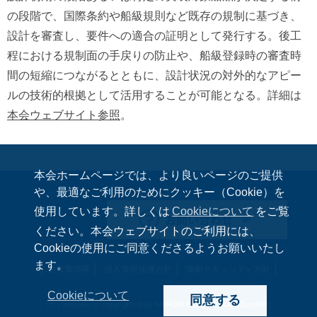
の段階で、国際条約や船級規則など既存の規制に基づき、
設計を審査し、要件への適合の証明として発行する。後工
程における規制面の手戻りの防止や、船級登録時の審査時
間の短縮につながるとともに、設計状況の対外的なアピー
ルの技術的根拠として活用することが可能となる。詳細は
本会ウェブサイト参照
。
本会ホームページでは、より良いページのご提供
や、最適なご利用のためにクッキー（Cookie）を
使用しています。詳しくは
Cookieについて
をご覧
お問い合わせ
ください。本会ウェブサイトのご利用には、
Cookieの使用にご同意くださるようお願いいたし
ます。
免責事項等
個人情報保護方針
情報セキュリティ方針
Cookieについて
同意する
This website is copyrighted by NIPPON KAIJI KYOKAI (ClassNK)