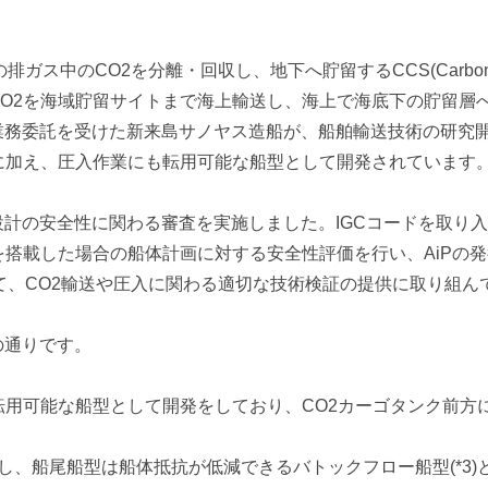
CO2を分離・回収し、地下へ貯留するCCS(Carbon dioxide
O2を海域貯留サイトまで海上輸送し、海上で海底下の貯留層
委託を受けた新来島サノヤス造船が、船舶輸送技術の研究開発と
に加え、圧入作業にも転用可能な船型として開発されています
計の安全性に関わる審査を実施しました。IGCコードを取り入
を搭載した場合の船体計画に対する安全性評価を行い、AiPの
て、CO2輸送や圧入に関わる適切な技術検証の提供に取り組ん
の通りです。
転用可能な船型として開発をしており、CO2カーゴタンク前方
用し、船尾船型は船体抵抗が低減できるバトックフロー船型(*3