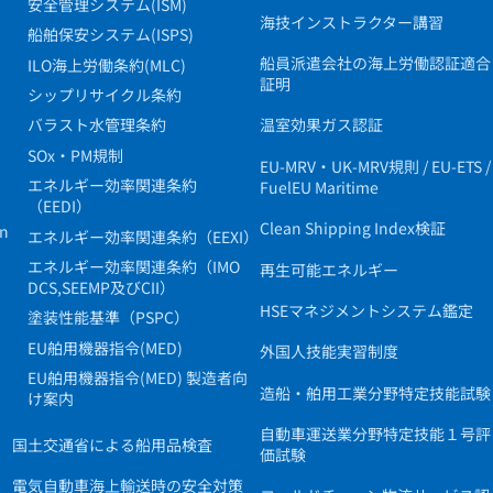
安全管理システム(ISM)
海技インストラクター講習
船舶保安システム(ISPS)
船員派遣会社の海上労働認証適合
ILO海上労働条約(MLC)
証明
シップリサイクル条約
バラスト水管理条約
温室効果ガス認証
SOx・PM規制
EU-MRV・UK-MRV規則 / EU-ETS /
エネルギー効率関連条約
FuelEU Maritime
（EEDI）
Clean Shipping Index検証
in
エネルギー効率関連条約（EEXI）
エネルギー効率関連条約（IMO
再生可能エネルギー
DCS,SEEMP及びCII）
HSEマネジメントシステム鑑定
塗装性能基準（PSPC）
EU舶用機器指令(MED)
外国人技能実習制度
EU舶用機器指令(MED) 製造者向
造船・舶用工業分野特定技能試験
け案内
自動車運送業分野特定技能１号評
国土交通省による船用品検査
価試験
電気自動車海上輸送時の安全対策