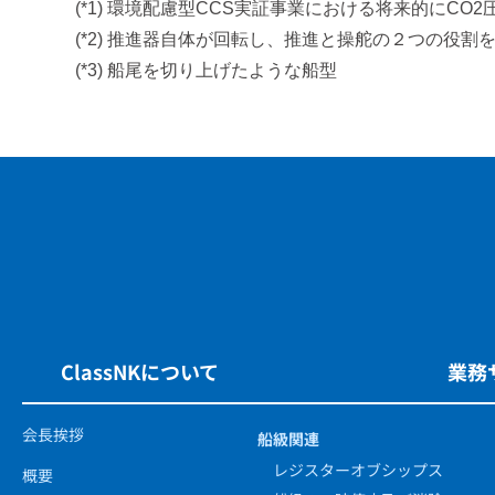
(*1) 環境配慮型CCS実証事業における将来的にC
(*2) 推進器自体が回転し、推進と操舵の２つの役割
(*3) 船尾を切り上げたような船型
ClassNKについて
業務
会長挨拶
船級関連
レジスターオブシップス
概要