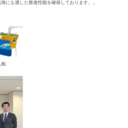
航海にも適した推進性能を確保しております。」
dy） CO2圧入船