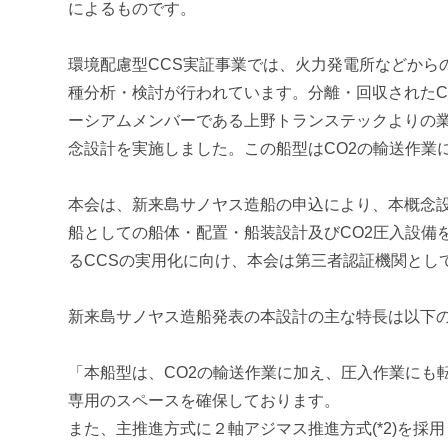
によるものです。
環境配慮型CCS実証事業では、火力発電所などからの排ガス中の
種分析・検討が行われています。分離・回収されたC
ーシアムメンバーである上野トランステックよりの業務
念設計を実施しました。この船型はCO2の輸送作業
本会は、新来島サノヤス造船の申込により、本概念設
船としての船体・配置・船装設計及びCO2圧入設備
るCCSの実用化に向け、本会は第三者認証機関とし
新来島サノヤス造船発表の本設計の主な特長は以下
「本船型は、CO2の輸送作業に加え、圧入作業にも
専用のスペースを確保しております。
また、主推進方式に２軸アジマス推進方式(*2)を採