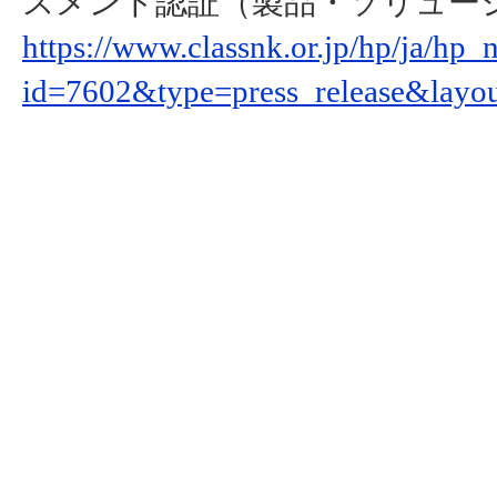
スメント認証（製品・ソリュー
https://www.classnk.or.jp/hp/ja/hp_
id=7602&type=press_release&layo