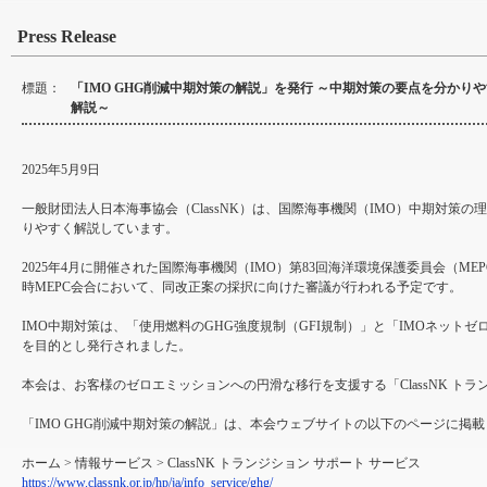
Press Release
標題：
「IMO GHG削減中期対策の解説」を発行 ～中期対策の要点を分かり
解説～
2025年5月9日
一般財団法人日本海事協会（ClassNK）は、国際海事機関（IMO）中期対
りやすく解説しています。
2025年4月に開催された国際海事機関（IMO）第83回海洋環境保護委員会（ME
時MEPC会合において、同改正案の採択に向けた審議が行われる予定です。
IMO中期対策は、「使用燃料のGHG強度規制（GFI規制）」と「IMOネッ
を目的とし発行されました。
本会は、お客様のゼロエミッションへの円滑な移行を支援する「ClassNK ト
「IMO GHG削減中期対策の解説」は、本会ウェブサイトの以下のページに掲
ホーム > 情報サービス > ClassNK トランジション サポート サービス
https://www.classnk.or.jp/hp/ja/info_service/ghg/