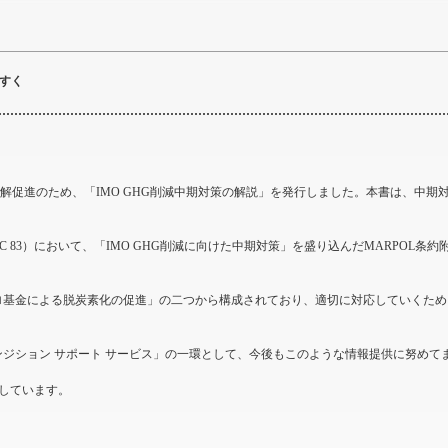
やすく
策の理解促進のため、「IMO GHG削減中期対策の解説」を発行しました。本書は、
PC 83）において、「IMO GHG削減に向けた中期対策」を盛り込んだMARPOL条
トゼロ基金による脱炭素化の促進」の二つから構成されており、適切に対応していく
ランジション サポート サービス」の一環として、今後もこのような情報提供に努めて
載しています。