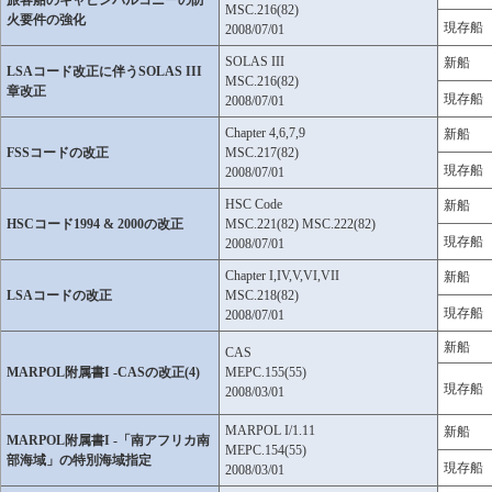
旅客船のキャビンバルコニーの防
MSC.216(82)
火要件の強化
現存船
2008/07/01
SOLAS III
新船
LSAコード改正に伴うSOLAS III
MSC.216(82)
章改正
現存船
2008/07/01
Chapter 4,6,7,9
新船
FSSコードの改正
MSC.217(82)
現存船
2008/07/01
HSC Code
新船
HSCコード1994 & 2000の改正
MSC.221(82) MSC.222(82)
現存船
2008/07/01
Chapter I,IV,V,VI,VII
新船
LSAコードの改正
MSC.218(82)
現存船
2008/07/01
新船
CAS
MARPOL附属書I -CASの改正(4)
MEPC.155(55)
現存船
2008/03/01
MARPOL I/1.11
新船
MARPOL附属書I -「南アフリカ南
MEPC.154(55)
部海域」の特別海域指定
現存船
2008/03/01