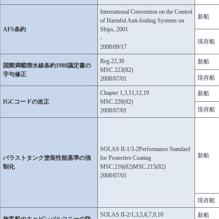
International Convention on the Control
新船
of Harmful Anti-fouling Systems on
AFS条約
Ships, 2001
-
現存船
2008/09/17
Reg.22,39
新船
国際満載喫水線条約1988議定書の
MSC.223(82)
字句修正
現存船
2008/07/01
Chapter 1,3,11,12,19
新船
IGCコードの改正
MSC.220(82)
現存船
2008/07/01
SOLAS II-1/3-2Performance Standard
新船
バラストタンク塗装性能基準の強
for Protective Coating
制化
MSC.216(82)MSC.215(82)
2008/07/01
現存船
SOLAS II-2/1,3,5,6,7,9,10
新船