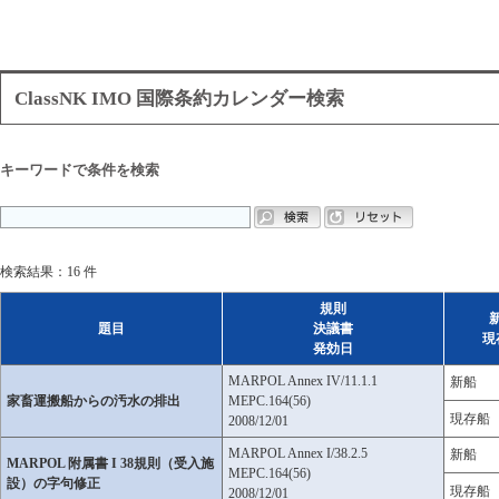
ClassNK IMO 国際条約カレンダー検索
キーワードで条件を検索
検索結果：16 件
規則
題目
決議書
現
発効日
MARPOL Annex IV/11.1.1
新船
家畜運搬船からの汚水の排出
MEPC.164(56)
現存船
2008/12/01
MARPOL Annex I/38.2.5
新船
MARPOL 附属書 I 38規則（受入施
MEPC.164(56)
設）の字句修正
現存船
2008/12/01