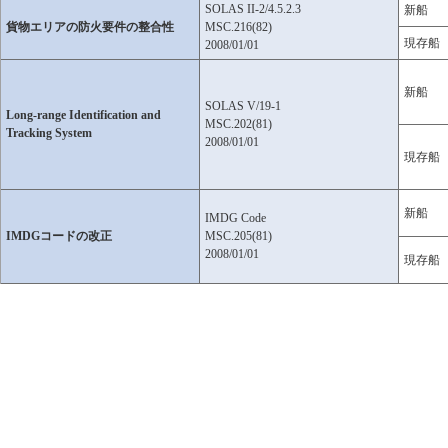
SOLAS II-2/4.5.2.3
新船
貨物エリアの防火要件の整合性
MSC.216(82)
現存船
2008/01/01
新船
SOLAS V/19-1
Long-range Identification and
MSC.202(81)
Tracking System
2008/01/01
現存船
新船
IMDG Code
IMDGコードの改正
MSC.205(81)
2008/01/01
現存船