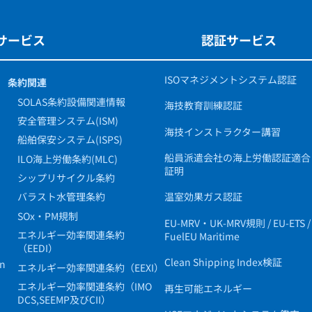
サービス
認証サービス
ISOマネジメントシステム認証
条約関連
SOLAS条約設備関連情報
海技教育訓練認証
安全管理システム(ISM)
海技インストラクター講習
船舶保安システム(ISPS)
船員派遣会社の海上労働認証適合
ILO海上労働条約(MLC)
証明
シップリサイクル条約
バラスト水管理条約
温室効果ガス認証
SOx・PM規制
EU-MRV・UK-MRV規則 / EU-ETS /
エネルギー効率関連条約
FuelEU Maritime
（EEDI）
Clean Shipping Index検証
in
エネルギー効率関連条約（EEXI）
エネルギー効率関連条約（IMO
再生可能エネルギー
DCS,SEEMP及びCII）