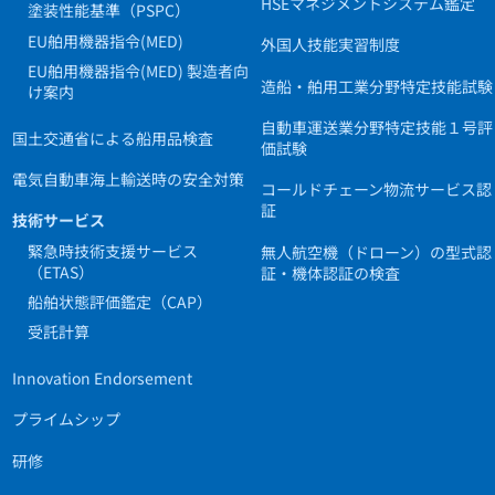
HSEマネジメントシステム鑑定
塗装性能基準（PSPC）
EU舶用機器指令(MED)
外国人技能実習制度
EU舶用機器指令(MED) 製造者向
造船・舶用工業分野特定技能試験
け案内
自動車運送業分野特定技能１号評
国土交通省による船用品検査
価試験
電気自動車海上輸送時の安全対策
コールドチェーン物流サービス認
証
技術サービス
緊急時技術支援サービス
無人航空機（ドローン）の型式認
（ETAS）
証・機体認証の検査
船舶状態評価鑑定（CAP）
受託計算
Innovation Endorsement
プライムシップ
研修