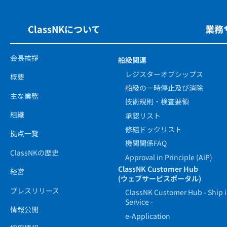
ClassNKについて
業務
会長挨拶
船級関連
レジスターオブシップス
概要
船級の一時停止及び消除
主な業務
技術規則・検査要領
組織
承認リスト
修繕ドックリスト
拠点一覧
機関関係FAQ
ClassNKの歴史
Approval in Principle (AiP)
ClassNK Customer Hub
経営
(ウェブサービスポータル)
プレスリリース
ClassNK Customer Hub - Ship 
Service -
情報公開
e-Application