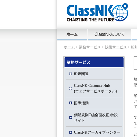
ホーム
> 業務サービス >
技術サービス
> 船
船級関連
ClassNK Customer Hub
(ウェブサービスポータル)
国際活動
鋼船規則C編全面改正 特設
サイト
ClassNKアーカイブセンター