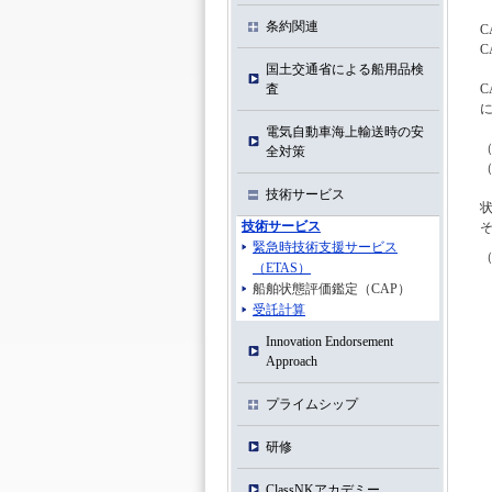
条約関連
国土交通省による船用品検
査
C
電気自動車海上輸送時の安
（
全対策
（
技術サービス
技術サービス
緊急時技術支援サービス
（
（ETAS）
船舶状態評価鑑定（CAP）
受託計算
Innovation Endorsement
Approach
プライムシップ
研修
ClassNKアカデミー