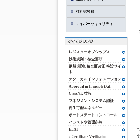
材料試験機
サイバーセキュリティ
（
レジスターオブシップス
技術規則・検査要領
鋼船規則C編全面改正 特設サイ
ト
テクニカルインフォメーション
Approval in Principle (AiP)
ClassNK 技報
マネジメントシステム認証
再生可能エネルギー
ポートステートコントロール
バラスト水管理条約
EEXI
C
e-Certificate Verification