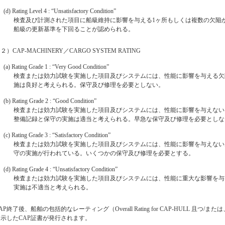
(d) Rating Level 4 : “Unsatisfactory Condition”
検査及び計測された項目に船級維持に影響を与える1ヶ所もしくは複数の欠陥
船級の更新基準を下回ることが認められる。
２）CAP-MACHINERY／CARGO SYSTEM RATING
(a) Rating Grade 1 : “Very Good Condition”
検査または効力試験を実施した項目及びシステムには、性能に影響を与える欠
施は良好と考えられる。保守及び修理を必要としない。
(b) Rating Grade 2 : “Good Condition”
検査または効力試験を実施した項目及びシステムには、性能に影響を与えない
整備記録と保守の実施は適当と考えられる。早急な保守及び修理を必要としな
(c) Rating Grade 3 : “Satisfactory Condition”
検査または効力試験を実施した項目及びシステムには、性能に影響を与えない
守の実施が行われている。いくつかの保守及び修理を必要とする。
(d) Rating Grade 4 : “Unsatisfactory Condition”
検査または効力試験を実施した項目及びシステムには、性能に重大な影響を与
実施は不適当と考えられる。
AP終了後、船舶の包括的なレーティング（Overall Rating for CAP-HULL 且つ/または、C
を示したCAP証書が発行されます。