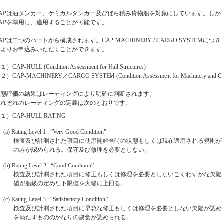
CAPは油タンカー、ケミカルタンカー及びばら積み貨物船を対象にしています。し
CAPを準用し、適用することが可能です。
APは二つのパートから構成されます。CAP-MACHINERY / CARGO SYSTEMに
によりお申込みいただくことができます。
１）CAP-HULL (Condition Assessment for Hull Structures)
２）CAP-MACHINERY／CARGO SYSTEM (Condition Assessment for Machinery and Car
状態評価の結果はレーティングにより明確に判断されます。
それぞれのレーティングの定義は次のとおりです。
１）CAP-HULL RATING
(a) Rating Level 1 : “Very Good Condition”
検査及び計測された項目に使用開始当時の状態もしくは現在適用される規則が
のみが認められる。保守及び修理を必要としない。
(b) Rating Level 2 : “Good Condition”
検査及び計測された項目に修正もしくは修理を必要としないごくわずかな欠陥
値が船級の定めた下限値を大幅に上回る。
(c) Rating Level 3 : “Satisfactory Condition”
検査及び計測された項目に早急な修正もしくは修理を必要としない欠陥が認め
を満たすもののかなりの腐食が認められる。