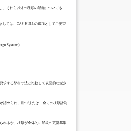
かし、それら以外の種類の船舶についても
つきましては、CAP-HULLの追加としてご要望
go Systems)
要求する部材寸法と比較して表面的な減少
が認められ、且つ/または、全ての板厚計測
られるか、板厚が全体的に船級の更新基準