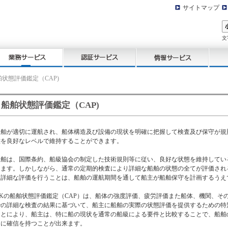
サイトマップ
文
舶状態評価鑑定（CAP)
船舶状態評価鑑定（CAP)
船舶が適切に運航され、船体構造及び設備の現状を明確に把握して検査及び保守が規
態を良好なレベルで維持することができます。
船舶は、国際条約、船級協会の制定した技術規則等に従い、良好な状態を維持してい
けます。しかしながら、通常の定期的検査により詳細な船舶の状態の全てが評価され
て詳細な評価を行うことは、船舶の運航期間を通して船主が船舶保守を計画するうえ
NKの船舶状態評価鑑定（CAP）は、船体の強度評価、疲労評価また船体、機関、そ
での詳細な検査の結果に基づいて、船主に船舶の実際の状態評価を提供するための特別
ことにより、船主は、特に船の現状を通常の船級による要件と比較することで、船舶
とに確信を持つことが出来ます。