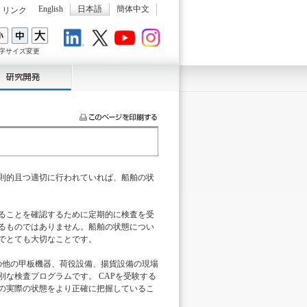
English
日本語
簡体中文
リンク
LinkedIn
X
Youtube
Instagram
字サイズ変更
則的且つ適切に行われていれば、船舶の状
ることを確認するために定期的に検査を受
るものではありません。船舶の状態につい
でとても大切なことです。
の他の甲板機器、荷役設備、揚貨設備の現場
な検査プログラムです。 CAPを受験する
の実際の状態をより正確に把握しているこ