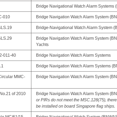
Bridge Navigational Watch Alarm Systems
C-010
Bridge Navigation Watch Alarm System (
SLS.19
Bridge-Navigational Watch Alarm System 
SLS.29
Bridge Navigation Watch Alarm System (
Yachts
2-011-40
Bridge Navigation Watch Alarm Systems
.1
Bridge Navigation Watch Alarm Systems 
Circular MMC-
Bridge Navigation Watch Alarm System (
 No.21 of 2010
Bridge Navigation Watch Alarm System (B
or PIRs do not meet the MSC.128(75), theref
be installed on board Singapore flag ships.
 No.MC/61/15
Bridge Navigational Watch System (BNWA