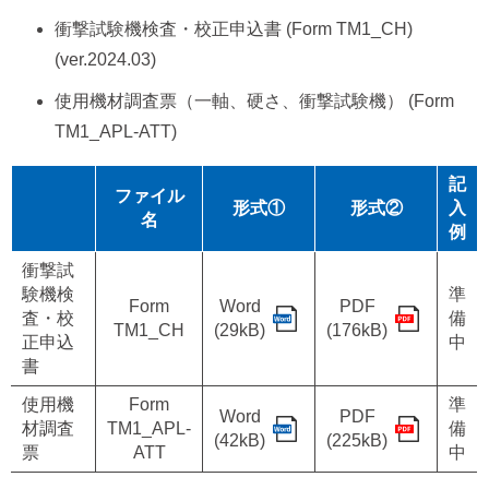
衝撃試験機検査・校正申込書 (Form TM1_CH)
(ver.2024.03)
使用機材調査票（一軸、硬さ、衝撃試験機） (Form
TM1_APL-ATT)
記
ファイル
形式①
形式②
入
名
例
衝撃試
験機検
準
Form
Word
PDF
査・校
備
TM1_CH
(29kB)
(176kB)
正申込
中
書
使用機
Form
準
Word
PDF
材調査
TM1_APL-
備
(42kB)
(225kB)
票
ATT
中